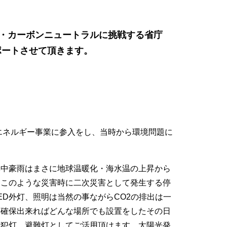
は脱炭素・カーボンニュートラルに挑戦する省庁
ポートさせて頂きます。
ーエネルギー事業に参入をし、当時から環境問題に
集中豪雨はまさに地球温暖化・海水温の上昇から
、このような災害時に二次災害として発生する停
D外灯、照明は当然の事ながらCO2の排出は一
え確保出来ればどんな場所でも設置をしたその日
防犯灯、避難灯としてご活用頂けます。太陽光発