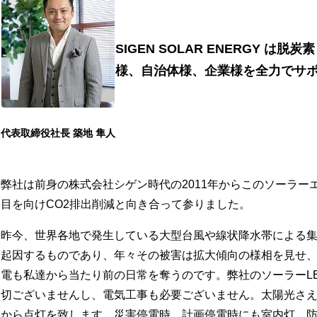
SIGEN SOLAR ENERGY 
様、自治体様、企業様を全力でサ
代表取締役社長 築地 隼人
弊社は前身の株式会社シゲン時代の2011年からこのソーラ
目を向けCO2排出削減と向き合って参りました。
昨今、世界各地で発生している大型台風や線状降水帯による
起因するものであり、年々その被害は拡大傾向の様相を見せ
電も私達から当たり前の日常を奪うのです。弊社のソーラーLE
切ございませんし、電気工事も必要ございません。太陽光さ
から点灯を致します。災害停電時、計画停電時にも室内灯、