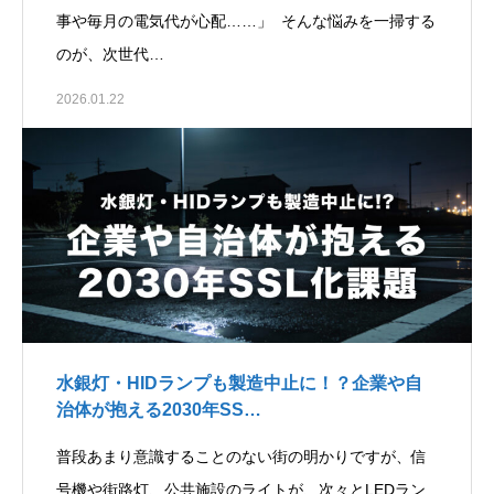
事や毎月の電気代が心配……」 そんな悩みを一掃する
のが、次世代…
2026.01.22
水銀灯・HIDランプも製造中止に！？企業や自
治体が抱える2030年SS…
普段あまり意識することのない街の明かりですが、信
号機や街路灯、公共施設のライトが、次々とLEDラン