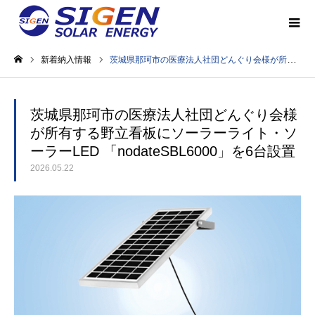
新着納入情報
茨城県那珂市の医療法人社団どんぐり会様が所有する野立看板にソーラーライト・ソーラーLED 「nodateSBL6000」を6台設置
ホーム
茨城県那珂市の医療法人社団どんぐり会様
が所有する野立看板にソーラーライト・ソ
ーラーLED 「nodateSBL6000」を6台設置
2026.05.22