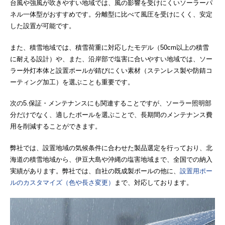
台風や強風が吹きやすい地域では、風の影響を受けにくいソーラーパ
ネル一体型がおすすめです。分離型に比べて風圧を受けにくく、安定
した設置が可能です。
また、積雪地域では、積雪荷重に対応したモデル（50cm以上の積雪
に耐える設計）や、また、沿岸部で塩害に合いやすい地域では、ソー
ラー外灯本体と設置ポールが錆びにくい素材（ステンレス製や防錆コ
ーティング加工）を選ぶことも重要です。
次の5.保証・メンテナンスにも関連することですが、ソーラー照明部
分だけでなく、適したポールを選ぶことで、長期間のメンテナンス費
用を削減することができます。
弊社では、設置地域の気候条件に合わせた製品選定を行っており、北
海道の積雪地域から、伊豆大島や沖縄の塩害地域まで、全国での納入
実績があります。弊社では、自社の既成製ポールの他に、
設置用ポー
ルのカスタマイズ（色や長さ変更）
まで、対応しております。